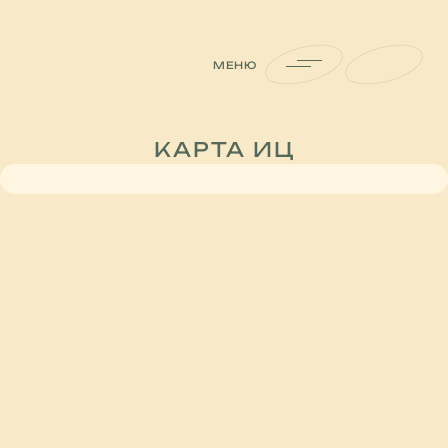
МЕНЮ
КАТАЛОГ
О ЦЕНТРЕ
КАРТА ИЦ
КАРТА ИЦ
САЛОНЫ
НОВОСТИ
ДИЗАЙН-СТУДИИ
БОНУСНАЯ
УСЛУГИ
СОБЫТИЯ
ПАРКИНГ
АКЦИИ
КОНТАКТЫ
ВАКАНСИИ